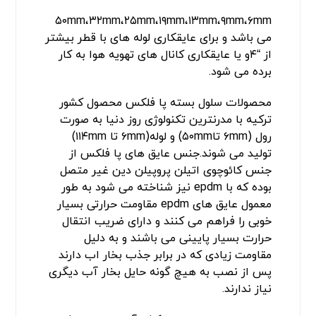
۵۰mm،۳۲mm،۲۵mm،۱۹mm،۱۳mm،۹mm،۶mm
می باشد و برای عایقکاری لوله های با قطر بیشتر
از “۴و یا عایقکاری کانال های تهویه هوا به کار
برده می شود.
محصولات سلول بسته پا فلکس محصول کشور
ترکیه با مدرنترین تکنولوژی روز دنیا به صورت
رول (۶mm تا۵۰mm) و لوله(۶mm تا ۱۱۴mm)
تولید می شوند.جنس عایق های پا فلکس از
جنس کائوچوی اتیلن پروپیلن دین غیر متصل
بوده که با epdm نیز شناخته می شود به طور
معمول عایق های epdm مقاومت حرارتی بسیار
خوبی را فراهم می کنند و دارای ضریب انتقال
حرارت بسیار پایینی می باشند و به دلیل
مقاومت زیادی که در برابر جذب بخار اب دارند
پس از نصب به هیچ گونه حایل بخار آب دیگری
نیاز ندارند.