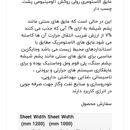
عایق الاستومری رولی روکش آلومینیومی پشت
چسب دار
این در حالی است که عایق های سنتی مانند
پشم شیشه به ازای %۱ آبی که جذب می کنند
%۷ از ارزش ضریب انتقال حرارت آن ها کاسته
می شود.عایق های الاستومریک مطابق با
استانداردهای محیط زیست می باشد وجایگزین
مناسبی برای عایق های سنتی مانند پشم شیشه
،پشم سنگ، پلی فوم ومل وماستیک بوده و برای
عایقکاری سیستم های حرارتی و برودتی ،
تاسیساتی ،غذایی ،بهداشتی ،دارویی،
خودروسازی و صنایع نفت وگاز جهت صرفه جویی
در انرژی کاربرد دارند
سفارش محصول
Sheet Width
Sheet Width
(1200 mm)
(1000 mm)